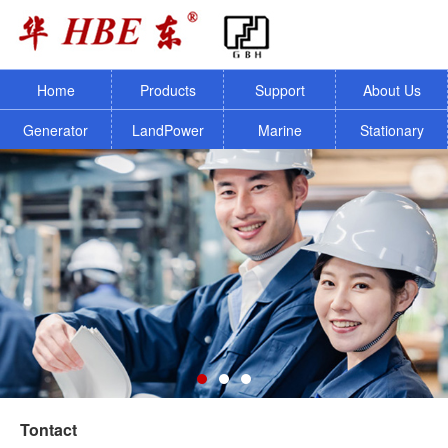
Home
Products
Support
About Us
Generator
LandPower
Marine
Stationary
Tontact